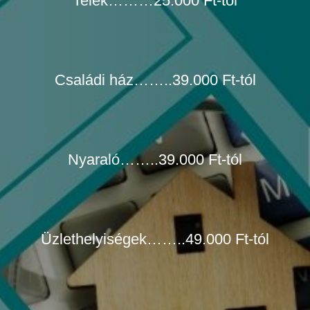
Telek………25.000 Ft-tól
Családi ház……..39.000 Ft-tól
Nyaraló……..39.000 Ft-tól
Üzlethelyiségek……..49.000 Ft-tól