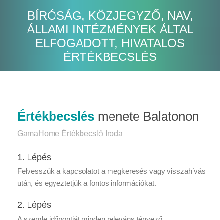
BÍRÓSÁG, KÖZJEGYZŐ, NAV,
ÁLLAMI INTÉZMÉNYEK ÁLTAL
ELFOGADOTT, HIVATALOS
ÉRTÉKBECSLÉS
Értékbecslés
menete Balatonon
GamaHome Értékbecslő Iroda
1. Lépés
Felvesszük a kapcsolatot a megkeresés vagy visszahívás
után, és egyeztetjük a fontos információkat.
2. Lépés
A szemle időpontját minden releváns tényező