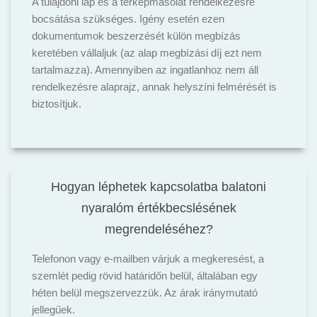
A tulajdoni lap és a térképmásolat rendelkezésre
bocsátása szükséges. Igény esetén ezen
dokumentumok beszerzését külön megbízás
keretében vállaljuk (az alap megbízási díj ezt nem
tartalmazza). Amennyiben az ingatlanhoz nem áll
rendelkezésre alaprajz, annak helyszíni felmérését is
biztosítjuk.
Hogyan léphetek kapcsolatba balatoni
nyaralóm értékbecslésének
megrendeléséhez?
Telefonon vagy e-mailben várjuk a megkeresést, a
szemlét pedig rövid határidőn belül, általában egy
héten belül megszervezzük. Az árak iránymutató
jellegűek.