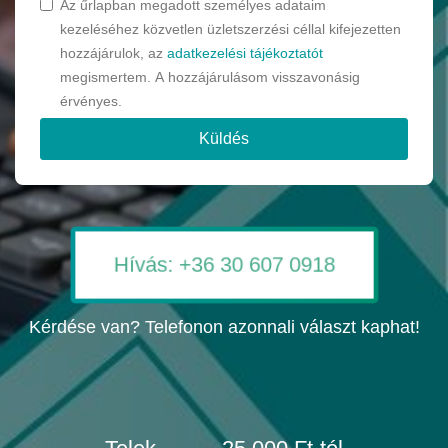
Az űrlapban megadott személyes adataim
kezeléséhez közvetlen üzletszerzési céllal kifejezetten
hozzájárulok, az
adatkezelési tájékoztatót
megismertem. A hozzájárulásom visszavonásig
érvényes.
Küldés
Hívás: +36 30 607 0918
Kérdése van? Telefonon azonnali választ kaphat!